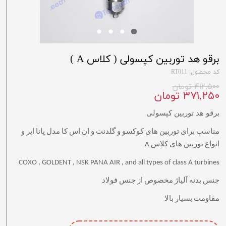
برقو هد توربین کپسولی ( کلاس A )
کد محصول: RT011
۴۱۲,۵۰۰ تومان
۳۷۱,۲۵۰ تومان
برقو هد توربین کپسولی
مناسب برای توربین های کوکسو و گلدنت و ان اس کا مدل پانا ایر و
انواع توربین های کلاس A
COXO , GOLDENT , NSK PANA AIR , and all types of class A turbines
جنس بدنه آلیاژ مخصوص از جنس فولاد
مقاومت بسیار بالا