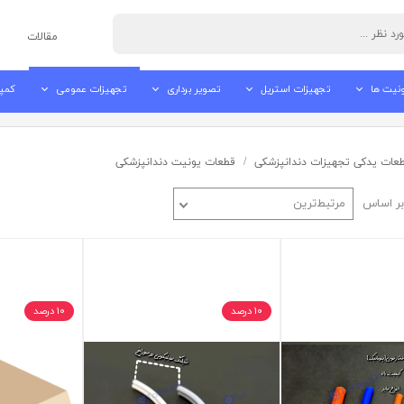
مقالات
نیت ها
تجهیزات استریل
تصویر برداری
تجهیزات عمومی
کمپ
نیت های ایرانی
اتوکلاو دندانپزشکی
رادیوگرافی تک دندان
دستگاه جرم گیر
کمپر
عات یدکی تجهیزات دندانپزشکی
قطعات یونیت دندانپزشکی
نیت های چینی
دستگاه پک اتوکلاو
اسکنر فسفرپلیت
سندبلاستر
ساک
نی یونیت ها
اولتراسونیک کلینر
سنسور RVG
ایرفلو
ساکش
ر اساس
مرتبط‌ترین
ی
بوره های دندانپزشکی
آب مقطر ساز / آب مقطر گیر
دستگاه OPG
آمالگاموتور
تاریکخانه
دستگاه تزریق بی حسی
نگاتسکوپ
دستگاه بلیچینگ
۱۰ درصد
۱۰ درصد
دوربین داخل دهانی
مانیتور پزشکی
لایت کیور