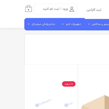
ورود
/
ثبت نام کنید
۰
ثبت گارانتی
حساب کاربری من
رسور و ساکشن
تجهیزات اندو
دندانپزشکی دیجیتال
تغییر گذر واژه
سفارشات
سور هوا
اندو موتور روتاری
اسکنر داخل دهانی
خروج از حساب
شن مرکزی
اپکس فایندر
اسکنر لابراتوراری
کاربری
ن جراحی کنار یونیتی
اندو پایلوت
دستگاه میلینگ
آبچوراتور
کوره سینتر
گوتا کاتر
ویبراتور لابراتواری
مکنده لابراتواری
۱۰ درصد