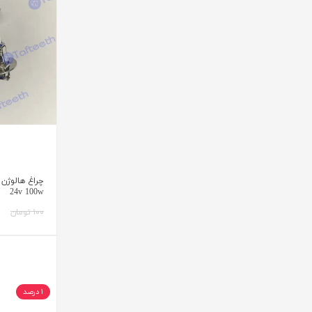
چراغ هالوژن 
24v 100w
۱۰۰ تومان
۱ درصد