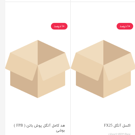
۱۰ درصد
۱۰ درصد
اکسل آنگل FX25
هد کامل آنگل پوش باتن ( FPB )
بوشی
۵۶۲,۵۰۰ تومان