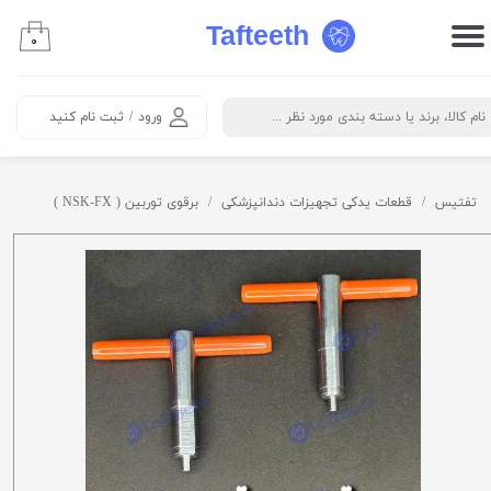
Tafteeth
۰
حساب کاربری من
تغییر گذر واژه
ورود
/
ثبت نام کنید
سفارشات
خروج از حساب کاربری
تفتیس
قطعات یدکی تجهیزات دندانپزشکی
برقوی توربین ( NSK-FX )