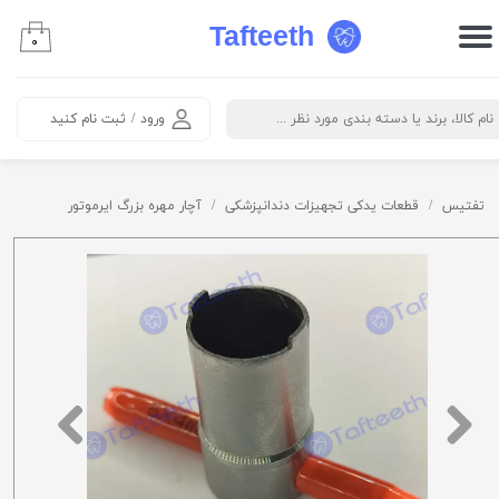
Tafteeth
۰
حساب کاربری من
تغییر گذر واژه
ورود
/
ثبت نام کنید
سفارشات
خروج از حساب کاربری
تفتیس
قطعات یدکی تجهیزات دندانپزشکی
آچار مهره بزرگ ایرموتور