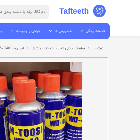
Tafteeth
قطعات یدکی
هندپیس ها
جراحی و ایمپلنت
یو
قطعات هندپیس
جرم گیر
پیزو سرجری
یو
تفتیس
قطعات یدکی تجهیزات دندانپزشکی
اسپری ( WD40 )
ابزار تعمیرات
پوآر
الکترو سرجری
یو
قطعات آمالگاموتور
آنگل
میکروموتور ها
می
قطعات اتوکلاو
توربین
موتور ایمپلنت / موتور جراح
تا
قطعات لایت کیور
ایر موتور
قطعات ساکشن
میکروموتور ها
قطعات یونیت
هندپیس مستقیم