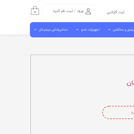
ورود
/
ثبت نام کنید
۰
ثبت گارانتی
حساب کاربری من
رسور و ساکشن
تجهیزات اندو
دندانپزشکی دیجیتال
تغییر گذر واژه
سفارشات
سور هوا
اندو موتور روتاری
اسکنر داخل دهانی
خروج از حساب
شن مرکزی
اپکس فایندر
اسکنر لابراتوراری
کاربری
ن جراحی کنار یونیتی
اندو پایلوت
دستگاه میلینگ
آبچوراتور
کوره سینتر
گوتا کاتر
ویبراتور لابراتواری
مکنده لابراتواری
د