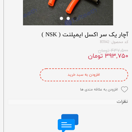
آچار یک سر اکسل ایمپلنت ( NSK )
کد محصول: RT042
۴۳۷,۵۰۰ تومان
۳۹۳,۷۵۰ تومان
افزودن به سبد خرید
افزودن به علاقه مندی ها
نظرات