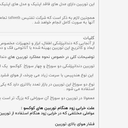
این توربین دارای مدل های فاقد اپتیک و مدل های اپتیک 
آنها به صورت کامل انجام خواهد شد .
کلیات
از آنجایی که دندانپزشکی اطفال، ابزار و تجهیزات مخصوص به خود را نیاز دارد تورب
ابعاد و کاتریج این توربین بهینه شده با آناتومی فک و ده
توضیحات کلی در خصوص نحوه عملکرد توربین های دندان
توربین دندانپزشکی دو سوراخ و چهار سوراخ کوکسو یک ا
این نوع هندپیس با سرعت زیاد می چرخد، از هوای فشرده ب
نوع دو سوراخ این توربین در بازار تعدد بالاتری دارد که 
استفاده می شود .
معمولا در توربین دو سوراخ آن سوراخی که بزرگ تر است ب
علت خرابی زود هنگام توربین های کوکسو :
عواملی مختلفی که در خرابی زود هنگام استفاده از توربین جراحی COXO وجود دارد که در ادامه به آن ه
فشار هوای بالای توربین