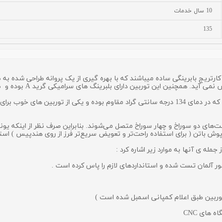
10 سال خدمات
135
هد کوکسو Coxo مدل CX207-MP دارای یک کارتریج بابرینگی ساده میباشند که با بهره گیری از یک پروان
ن دارای بلبرینگ‌ های سرامیکی گرید A بوده و صدای کمتری هم نسبت به بعضی توربین ها دارد .
بدنه این توربین کوکسو Coxo از آلیاژ آلومینیوم می باشد که در دمای 134 درجه سانتی گراد مقاوم
COXO مدل CX207-MP به انواع اتچمنت‌های دو سوراخ و چهار سوراخ متصل می‌شوند. بنابراین صرف نظر
 پوش باتن ( برای استفاده راحت‌تر و تعویض سریع‌تر فرز از روی هندپیس ) استف
جمله ی آنها به موارد زیر اشاره کرد :
آلمان تست شده و استانداردهای لازم را پاس کرده است .
 توربین طبق اعلام کمپانی اسمبل شده است )
 های CNC