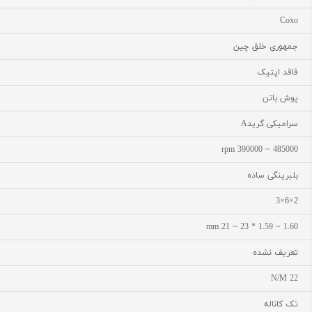
Coxo
جمهوری خلق چین
فاقد اپتیک
پوش باتن
سرامیکی گریدA
485000 ~ 390000 rpm
بلبرینگی ساده
2×6×3
1.60 ~ 1.59 * 23 ~ 21 mm
تعریف نشده
22 N/M
تک کاناله