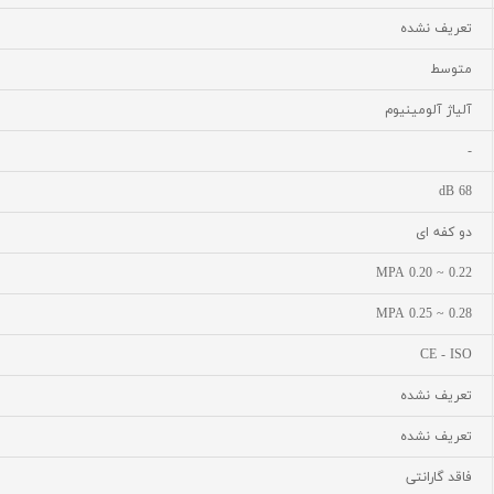
تعریف نشده
متوسط
آلیاژ آلومینیوم
-
68 dB
دو کفه ای
0.22 ~ 0.20 MPA
0.28 ~ 0.25 MPA
CE - ISO
تعریف نشده
تعریف نشده
فاقد گارانتی