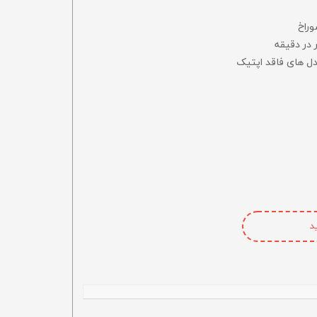
وراخ
دل های فاقد اپتیک
د