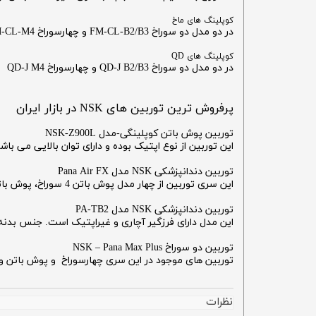
کوپلینگ های ماخ
در دو مدل دو سوراخ FM-CL-B2/B3 و چهارسوراخ FM-CL-M4
کوپلینگ های QD
در دو مدل دو سوراخ QD-J B2/B3 و چهارسوراخ QD-J M4
پرفروش ترین توربین های NSK در بازار ایران
توربین پوش باتن کوپلینگی-مدل NSK-Z900L
این توربین از نوع اپتیک بوده و دارای توان بالایی می باشد. همچنین دارای
توربین دندانپزشکی NSK مدل Pana Air FX
این سری توربین از چهار مدل پوش باتن 4 سوراخ، پوش باتن دو سوراخ، آچاری چهار سوراخ و حالت QD به معنی قابل استفاده با کوپلینگ دلخواه موجود می باشند.
توربین دندانپزشکی NSK مدل PA-TB2
این مدل دارای فرزگیر آچاری و غیراپتیک است. جنس بدنه 
توربین دو سوراخ NSK – Pana Max Plus
توربین های موجود در این سری چهارسوراخ و پوش باتن و 
نظرات