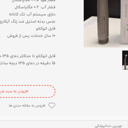
فشار آب: 0.2 مگاپاسکال
لایت متر
دارای سیستم آب تک کاناله
لوپ چشمی
جنس بدنه استیل ضد زنگ آبکاری
قابل اتوکلاو
میکروسکوپ
10 سال خدمات پس از فروش
عکاسی دندانپزشکی
متفرقه
15 دقیقه در دمای 135 درجه سانتیگراد.
افزودن به سبد خری
افزودن به علاقه مندی ها
توربین دندانپزشکی