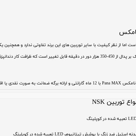
نامکس
انپزشکان را بالاتر میبرد.
توربین NSK