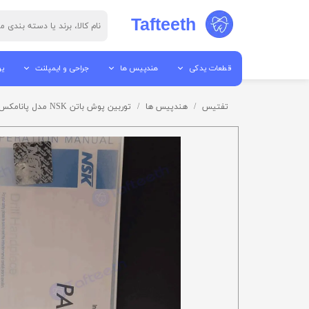
Tafteeth
قطعات یدکی
هندپیس ها
جراحی و ایمپلنت
یو
قطعات هندپیس
جرم گیر
پیزو سرجری
یو
تفتیس
هندپیس ها
توربین پوش باتن NSK مدل پانامکس NSK Pana Max Push Button Turbine
ابزار تعمیرات
پوآر
الکترو سرجری
یو
قطعات آمالگاموتور
آنگل
میکروموتور ها
می
قطعات اتوکلاو
توربین
موتور ایمپلنت / موتور جراح
تا
قطعات لایت کیور
ایر موتور
قطعات ساکشن
میکروموتور ها
قطعات یونیت
هندپیس مستقیم