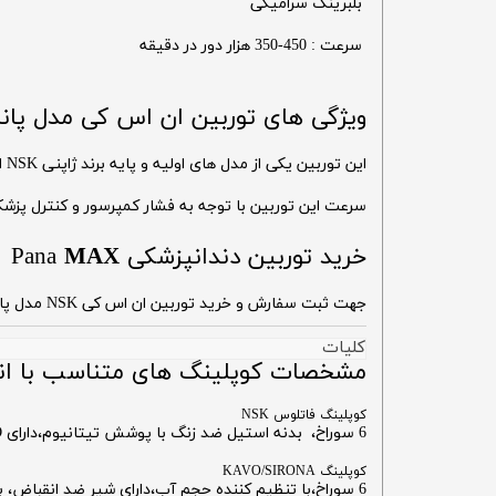
بلبرینگ سرامیکی
سرعت : 450-350 هزار دور در دقیقه
ویژگی های توربین ان اس کی مدل پا
این توربین یکی از مدل های اولیه و پایه برند ژاپنی NSK است اما از نظر کیفیت با سایر توربین های این برند تفاوتی ندارد و همچنین یکی از گزینه های مناسب برای دندانپزشکان میباشد.
سرعت این توربین با توجه به فشار کمپرسور و کنترل پزشک بر پدال از 450-350 هزار دور در دقیقه قابل تغییر است که ظرافت کار دند
خرید توربین دندانپزشکی Pana
MAX
جهت ثبت سفارش و خرید توربین ان اس کی NSK مدل پانامکس Pana MAX با 12 ماه گارانتی و ارائه برگه ضمانت به صورت نقدی یا اقساطی می توانید با کارشناسان تفتیس تماس بگیرید .
کلیات
مشخصات کوپلینگ های متناسب با انواع 
کوپلینگ فاتلوس NSK
6 سوراخ، بدنه استیل ضد زنگ با پوشش تیتانیوم،دارای LED تعبیه شده در کوپلینگ
کوپلینگ KAVO/SIRONA
6 سوراخ،با تنظیم کننده حجم آب،دارای شیر ضد انقباض، بدنه استیل ضد زنگ با پوشش تیتانیوم، LED تعبیه شده در کوپلینگ