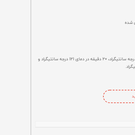
 شده
قابل اتوکلاو تا حداکثر دمای 135 درجه سانتیگراد، 20 دقیقه در دمای 121 درجه سانتیگراد و
د