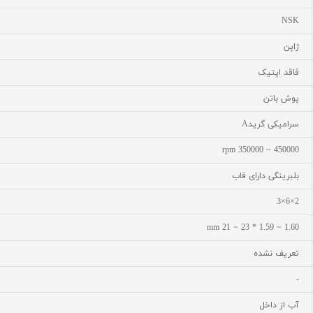
NSK
ژاپن
فاقد اپتیک
پوش باتن
سرامیکی گریدA
450000 ~ 350000 rpm
بلبرینگی دارای قاب
2×6×3
1.60 ~ 1.59 * 23 ~ 21 mm
تعریف نشده
-
آب از داخل