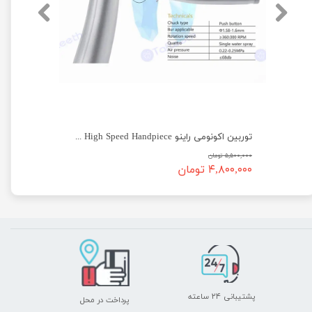
توربین T1 راینو Rhino T1 High Speed Handpiece
توربین اکونومی راینو Rhino Economic High Speed Handpiece
۵,۵۰۰,۰۰۰ تومان
۴,۸۰۰,۰۰۰ تومان
پشتیبانی ۲۴ ساعته
پرداخت در محل