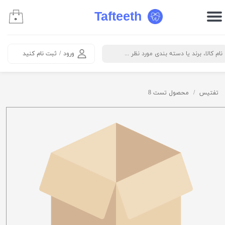
Tafteeth
۰
حساب کاربری من
تغییر گذر واژه
ورود
/
ثبت نام کنید
سفارشات
خروج از حساب کاربری
تفتیس
محصول تست 8