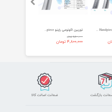
توربین T1 راینو Rhino T1 High Speed Handpiece
توربین اکونومی راینو Rhino Economic High Speed Handpiece
۵,۵۰۰,۰۰۰ تومان
۴,۸۰۰,۰۰۰ تومان
ضمانت اصالت کالا