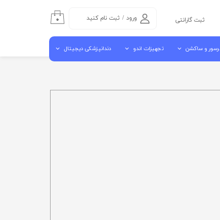
ورود
/
ثبت نام کنید
۰
ثبت گارانتی
حساب کاربری من
رسور و ساکشن
تجهیزات اندو
دندانپزشکی دیجیتال
تغییر گذر واژه
سفارشات
سور هوا
اندو موتور روتاری
اسکنر داخل دهانی
خروج از حساب
شن مرکزی
اپکس فایندر
اسکنر لابراتوراری
کاربری
ن جراحی کنار یونیتی
اندو پایلوت
دستگاه میلینگ
آبچوراتور
کوره سینتر
گوتا کاتر
ویبراتور لابراتواری
مکنده لابراتواری