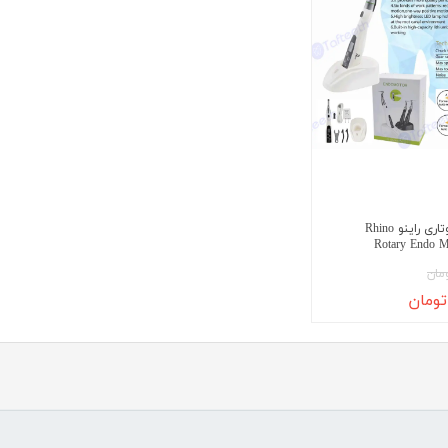
لایت متر
لوپ چشمی
میکروسکوپ
عکاسی دندانپزشکی
متفرقه
اندو موتور روتاری راینو Rhino
Rotary Endo M