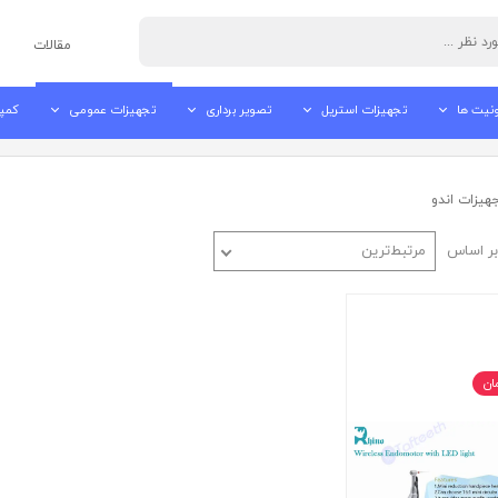
مقالات
نیت ها
تجهیزات استریل
تصویر برداری
تجهیزات عمومی
کمپ
نیت های ایرانی
اتوکلاو دندانپزشکی
رادیوگرافی تک دندان
دستگاه جرم گیر
کمپر
هیزات اندو
نیت های چینی
دستگاه پک اتوکلاو
اسکنر فسفرپلیت
سندبلاستر
ساک
نی یونیت ها
اولتراسونیک کلینر
سنسور RVG
ایرفلو
ساکش
ر اساس
مرتبط‌ترین
ی
بوره های دندانپزشکی
آب مقطر ساز / آب مقطر گیر
دستگاه OPG
آمالگاموتور
تاریکخانه
دستگاه تزریق بی حسی
نگاتسکوپ
دستگاه بلیچینگ
دوربین داخل دهانی
مانیتور پزشکی
لایت کیور