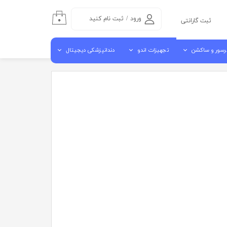
ورود
/
ثبت نام کنید
۰
ثبت گارانتی
حساب کاربری من
رسور و ساکشن
تجهیزات اندو
دندانپزشکی دیجیتال
تغییر گذر واژه
سفارشات
سور هوا
اندو موتور روتاری
اسکنر داخل دهانی
خروج از حساب
شن مرکزی
اپکس فایندر
اسکنر لابراتوراری
کاربری
ن جراحی کنار یونیتی
اندو پایلوت
دستگاه میلینگ
آبچوراتور
کوره سینتر
گوتا کاتر
ویبراتور لابراتواری
مکنده لابراتواری