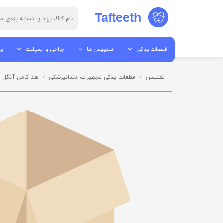
Tafteeth
قطعات یدکی
هندپیس ها
جراحی و ایمپلنت
یو
قطعات هندپیس
جرم گیر
پیزو سرجری
یو
تفتیس
قطعات یدکی تجهیزات دندانپزشکی
هد کامل آنگل پوش با
ابزار تعمیرات
پوآر
الکترو سرجری
یو
قطعات آمالگاموتور
آنگل
میکروموتور ها
می
قطعات اتوکلاو
توربین
موتور ایمپلنت / موتور جراح
تا
قطعات لایت کیور
ایر موتور
قطعات ساکشن
میکروموتور ها
قطعات یونیت
هندپیس مستقیم