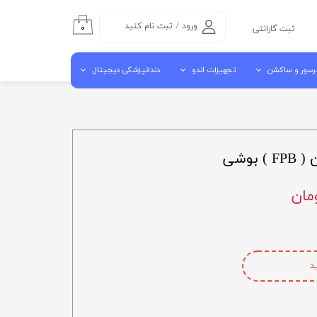
ورود
/
ثبت نام کنید
۰
ثبت گارانتی
حساب کاربری من
رسور و ساکشن
تجهیزات اندو
دندانپزشکی دیجیتال
تغییر گذر واژه
سفارشات
سور هوا
اندو موتور روتاری
اسکنر داخل دهانی
خروج از حساب
شن مرکزی
اپکس فایندر
اسکنر لابراتوراری
کاربری
بوشی
ن جراحی کنار یونیتی
اندو پایلوت
دستگاه میلینگ
آبچوراتور
کوره سینتر
گوتا کاتر
ویبراتور لابراتواری
مکنده لابراتواری
د