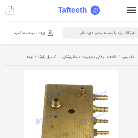
Tafteeth
۰
حساب کاربری من
تغییر گذر واژه
ورود
/
ثبت نام کنید
سفارشات
خروج از حساب کاربری
تفتیس
قطعات یدکی تجهیزات دندانپزشکی
کنترل بلوک 8 لوله