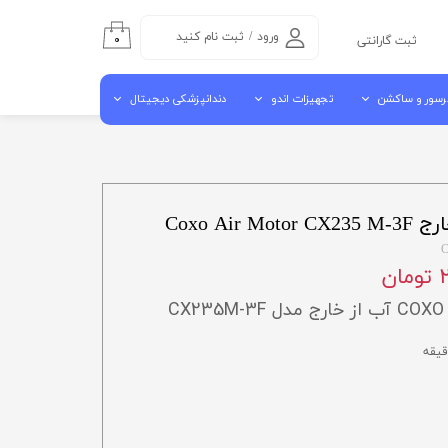
ورود
/
ثبت نام کنید
۰
ثبت گارانتی
حساب کاربری من
رسور و ساکشن
تجهیزات اندو
دندانپزشکی دیجیتال
تغییر گذر واژه
سفارشات
سور هوا
اندو موتور روتاری
اسکنر داخل دهانی
خروج از حساب
شن مرکزی
اپکس فایندر
اسکنر لابراتوراری
کاربری
Coxo Ai
ن جراحی کنار یونیتی
اندو پایلوت
دستگاه میلینگ
آبچوراتور
کوره سینتر
ن
گوتا کاتر
ویبراتور لابراتواری
C
مکنده لابراتواری