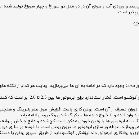
ر کوکسو به ۲۰,۰۰۰ دور در دقیقه می‌رسد و ورودی آب و هوای آن در دو مدل دو سوراخ و چهار سور
ن پذیر است.
عواملی مختلفی که در خرابی زود هنگام استفاده از ایرموتور Coxo وجود دارد که در ادامه به آن ها می‌پردازیم.
فشار هوا عامل اصلی خرابی زودهنگام ایرموتو
ل دوران مصرف از آن است. روغن کاری باعث افزایش طول عمر بلبرینگ و همچنین
ید وارد شده و تا خروج دوده ها و یکرنگ شدن رنگ روغن ادامه یابد.
ی‌پردازند، غوطه ور سازی ایرموتور ها درون روغن است. با غوطه ور سازی درو
ی و روانکاری ایرموتور دندانپزشکی کوکسو باید از طریق اسپری روغن یا دستگا