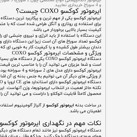
ایرموتور دندانپزشکی انواع مختلفی چون 2 سوراخ، 3 سوراخ یا 4 سوراخ دارد.
و 4 سوراخ خریداری نمایید.
ایرموتور کوکسو COXO چیست؟
ایرموتور کوکسو یکی از مهم ترین و پرکاربرد ترین دستگاه 
کیفیت بسیار بالایی برخوردار می باشد.
این دستگاه با استفاده از باید انرژی و نیروی جنبشی ای 
کوکسو تعداد سوراخ های آن است زیرا این دستگاه دارای 
دندان بیشتر طول کشیده و یا کیفیت کار به خوبی ای که ب
ویژگی و مشخصات ایرموتور کوکسو COXO
دستگاه ایرموتور کوکسو COXO ی
است و شما عزیزان می توانید آن را با مناسب ترین قیمت بازار از فروشگاه ت
ایرموتور کوکسو دارای مدل های 2 سوراخه و 4 سوراخه بوده و از سیستم آب از خارج برخوردار است. این دستگاه قابلیت چرخش 20000 دور در دقیقه را برای دستگاه های دیگر فراهم می کند.
از ویژگی های دیگر آن می توانیم به جنس بدنه ی آن اشا
دستگاه ایرموتور کوکسو دارای استاندارد های CE اروپا و ISO می باشد و سیستم آب آن به صورت آب از خارج می‌باشد.
نکته حائز اهمیت در انتخاب ایرموتورها، وزن آنهاست. ای
محصول کاملاً قابلیت اتوکلاو را داراست و می توانید آن ر
در ساخت بدنه
ایرموتور
کوکسو
اطمینان می باشد.
نکات مهم در نگهداری ایرموتور کوکسو COXO
دستگاه ایرموتور کوکسو نیز مانند تمام دستگاه های دیگر نی
هوای ورودی دستگاه را چک کنید. چرا که وقتی میزان فشار 