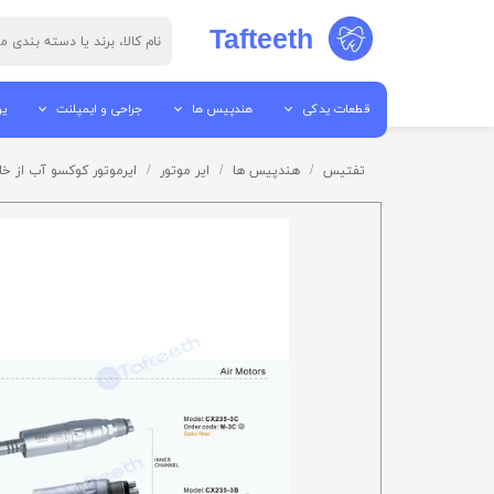
Tafteeth
قطعات یدکی
هندپیس ها
جراحی و ایمپلنت
یو
قطعات هندپیس
جرم گیر
پیزو سرجری
یو
تفتیس
هندپیس ها
ایر موتور
ایرموتور کوکسو آب از خارج ir Motor CX235 M-3F
ابزار تعمیرات
پوآر
الکترو سرجری
یو
قطعات آمالگاموتور
آنگل
میکروموتور ها
می
قطعات اتوکلاو
توربین
موتور ایمپلنت / موتور جراح
تا
قطعات لایت کیور
ایر موتور
قطعات ساکشن
میکروموتور ها
قطعات یونیت
هندپیس مستقیم