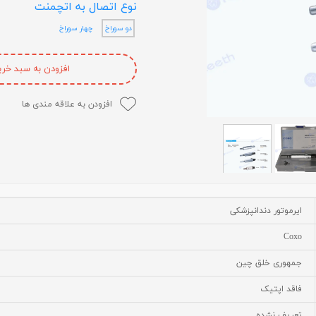
نوع اتصال به اتچمنت
لایت متر
دو سوراخ
چهار سوراخ
لوپ چشمی
افزودن به سبد خری
میکروسکوپ
عکاسی دندانپزشکی
افزودن به علاقه مندی ها
متفرقه
ایرموتور دندانپزشکی
Coxo
جمهوری خلق چین
فاقد اپتیک
تعریف نشده