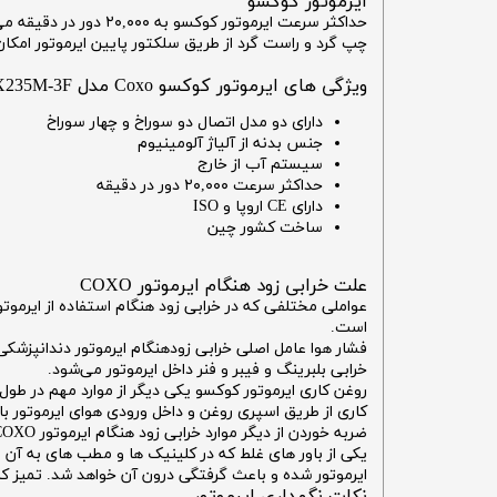
ایرموتور کوکسو
حداکثر سرعت ایرموتو
چپ گرد و راست گرد از طریق سلکتور پایین ایرموتور امکا
ویژگی های ایرموتور کوکسو Coxo مدل CX235M-3F
دارای دو مدل اتصال دو سوراخ و چهار سوراخ
جنس بدنه از آلیاژ آلومینیوم
سیستم آب از خارج
حداکثر سرعت ۲۰,۰۰۰ دور در دقیقه
دارای CE اروپا و ISO
ساخت کشور چین
علت خرابی زود هنگام ایرموتور COXO
است.
خرابی بلبرینگ و فیبر و فنر داخل ایرموتور می‌شود.
روغن کاری ایرموتور کوکسو یکی دیگر از موارد مهم در طو
کاری از طریق اسپری روغن و داخل ورودی هوای ایرموتور با
ضربه خوردن از دیگر موارد خرابی زود هنگام ایرموتور COXO استه ایرموتور ها با زمین خوردن ممکن است کج شده و مانع چرخش پروانه های درون خود شود.
یکی از باور های غلط که در کلینیک ها و مطب های به آن م
ایرموتور شده و باعث گرفتگی درون آن خواهد شد. تمیز کار
نکات نگهداری ایرموتور