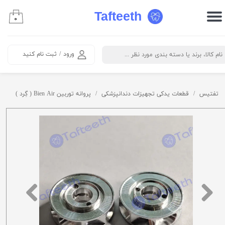
Tafteeth
۰
حساب کاربری من
تغییر گذر واژه
ورود
/
ثبت نام کنید
سفارشات
خروج از حساب کاربری
تفتیس
قطعات یدکی تجهیزات دندانپزشکی
پروانه توربین Bien Air ( گِرد )