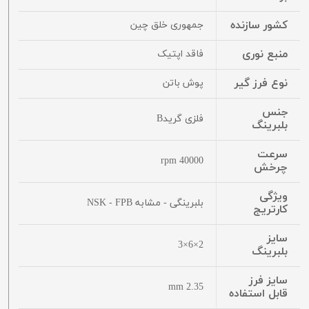
کشور سازنده
جمهوری خلق چین
منبع نوری
فاقد اپتیک
نوع فرز گیر
پوش باتن
جنس
فلزی گریدB
بلبرینگ
سرعت
40000 rpm
چرخش
ویژگی
بلبرینگی - مشابه NSK - FPB
کارتریج
سایز
2×6×3
بلبرینگ
سایز فرز
2.35 mm
قابل استفاده