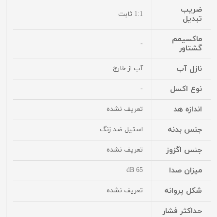
ضریب
1:1 ثابت
تبدیل
ماکسیمم
-
گشتاور
نازل آب
آب از خارج
نوع اکسل
-
اندازه هد
تعریف نشده
جنس بدنه
استیل ضد زنگ
جنس اگزوز
تعریف نشده
میزان صدا
65 dB
شکل پروانه
تعریف نشده
حداکثر فشار