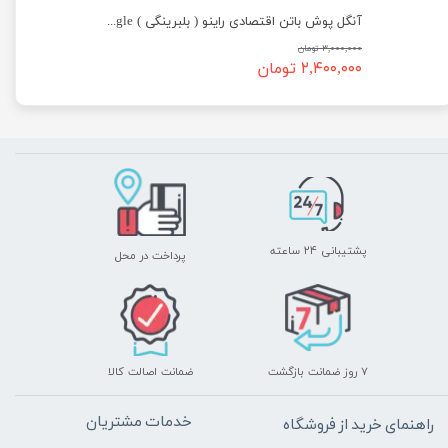
آنگل پوش باتن FPB راینو ( Rhino Push Button Contra Angle ( Compatible With NSK FPB
آنگل پوش باتن اقتصادی راینو ( بلبرینگی ) Rhino Economic Push Button Contra Angle
۳,۰۰۰,۰۰۰ تومان
۲,۴۰۰,۰۰۰ تومان
پشتیبانی ۲۴ ساعته
پرداخت در محل
۷ روز ضمانت بازگشت
ضمانت اصالت کالا
خدمات مشتریان
راهنمای خرید از فروشگاه