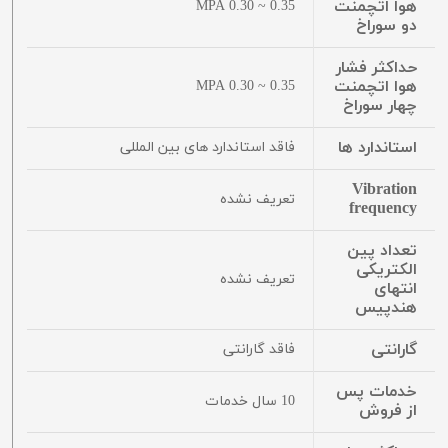
هوا اتچمنت
0.35 ~ 0.30 MPA
دو سوراخ
حداکثر فشار
هوا اتچمنت
0.35 ~ 0.30 MPA
چهار سوراخ
استاندارد ها
فاقد استاندارد های بین المللی
Vibration
تعریف نشده
frequency
تعداد پین
الکتریکی
تعریف نشده
انتهای
هندپیس
گارانتی
فاقد گارانتی
خدمات پس
10 سال خدمات
از فروش