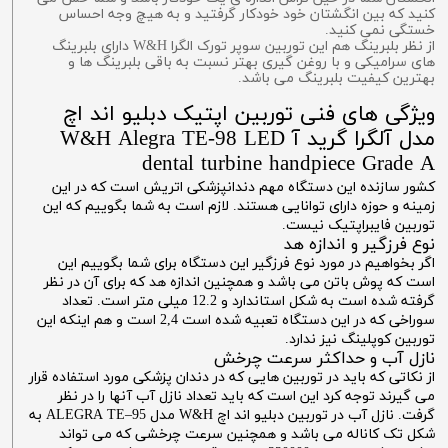
کنید که بین انگشتان خود خودکار گرفتید و به هیچ وجه احساس
خستگی نمی کنید.
از نظر بلبرینگ هم این توربین سوپر تورک الگرا W&H دارای بلبرینگ
های سرامیکی و با روغن گیری بهتر نسبت به باقی بلبرینگ ها و
بهترین کیفیت بلبرینگ می باشد.
ویژگی های فنی توربین اپتیک دبلیو اند اچ
مدل آلگرا گرید آ W&H Alegra TE-98 LED
dental turbine handpiece Grade A
کشور سازنده این دستگاه مهم دندانپزشکی اتریش است که در این
زمینه و حوزه دارای توانایی هستند. لازم است به شما بگوییم که این
توربین فایبراپتیک نیست.
نوع فرزگیر و اندازه هد
اگر بخواهیم در مورد نوع فرزگیر این دستگاه برای شما بگوییم این
است که پوش باتن می باشد و همچنین اندازه هد که برای آن در نظر
گرفته شده است به شکل استاندارد و 12.2 میلی متر است. تعداد
سوراخی که در این دستگاه تعبیه شده است 2,4 است و هم اینکه این
توربین کوپلینگ نیز ندارد.
نازل آب و حداکثر سرعت چرخش
از نکاتی که باید در توربین هایی که در دندان پزشکی مورد استفاده قرار
می گیرند توجه کرد این است که باید تعداد نازل آب آنها را در نظر
گرفت. نازل آب در توربین دبلیو اند اچ W&H مدل ALEGRA TE–95 به
شکل تک کاناله می باشد و همچنین سرعت چرخشی که می تواند