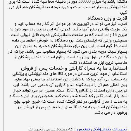
داشته باشد به میزان 330000 دور در دقیقه محاسبه شده است که برای
دندانپزشکی بسیار مناسب است و مورد توجه دندانپزشکان هم قرار می
گیرد.
قدرت و وزن دستگاه
قدرت نیز می تواند در توربین ها جز عوامل اثر گذار به حساب آید و
یک مزیت رقابتی برای آنها باشد. قدرتی که این توربین در خود دارد به
میزان 16 وات است که در صنعت دندانپزشکی قدرت قابل قبولی است.
همچنین وزنی که اینسترومنت این دستگاه به خودش اختصاص داده
است 16 گرم است. این وزن برای دندانپزشکان محترم به عنوان وزن
بسیار سبک درجه بندی می شود که بسیار مطلوب می باشد. چرا که کار
با این دستگاه در طول روز زیاد است و لازم است تا دندان پزشکان از
مناسب ترین ابزار ها استفاده کنند.
استاندارد ها به همراه گارانتی و خدمات پس از فروش
استاندارد از مهم ترین مسائل در مورد کالا های دندانپزشکی و پزشکی
به حساب می آید چرا که با داشتن این استاندارد ها یعنی نهاد های
بین المللی هم آن را تایید کرده اند و کارایی آن حتمی می باشد. این
توربین دارای استاندارد CEاروپا/ ISO است. همین امر می تواند خیال
شما را از بابت نکتی که گفته شد راحت کند. همچنین برای این دستگاه
به مدت 1 سال گارانتی در نظر گرفته شده است که خبری خوب برای
دندانپزشکان است و به مدت 10 سال از خدمات پس از فروش نیز
برخورد دار می باشد.
تجهیزات دندانپزشکی تفتیس
ارائه دهنده تمامی تجهیزات