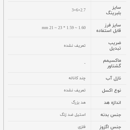
سایز
2.7×6×3
بلبرینگ
سایز فرز
1.60 ~ 1.59 * 23 ~ 21 mm
قابل استفاده
ضریب
تعریف نشده
تبدیل
ماکسیمم
-
گشتاور
نازل آب
چند کاناله
نوع اکسل
تعریف نشده
اندازه هد
هد بزرگ
جنس بدنه
استیل ضد زنگ
جنس اگزوز
فلزی