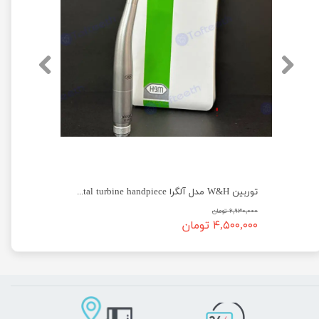
توربین W&H مدل آلگرا گرید آ W&H Alegra TE-95 dental turbine handpiece Grade A
توربین W&H مدل آلگرا W&H Alegra TE-95 dental turbine handpiece
۶,۹۳۰,۰۰۰ تومان
۴,۵۰۰,۰۰۰ تومان