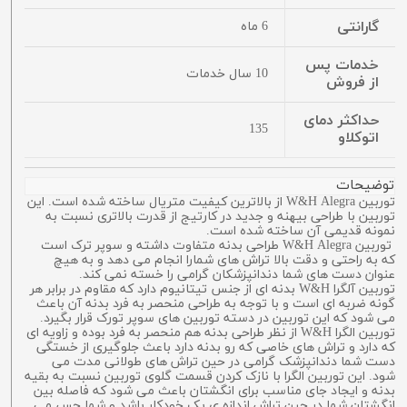
گارانتی
6 ماه
خدمات پس
10 سال خدمات
از فروش
حداکثر دمای
135
اتوکلاو
توضیحات
توربین W&H Alegra از بالاترین کیفیت متریال ساخته شده است. این
توربین با طراحی بیهنه و جدید در کارتیج از قدرت بالاتری نسبت به
نمونه قدیمی آن ساخته شده است.
توربین W&H Alegra طراحی بدنه متفاوت داشته و سوپر ترک است
که به راحتی و دقت بالا تراش های شمارا انجام می دهد و به هیچ
عنوان دست های شما دندانپزشکان گرامی را خسته نمی کند.
توربین آلگرا W&H بدنه ای از جنس تیتانیوم دارد که مقاوم در برابر هر
گونه ضربه ای است و با توجه به طراحی منحصر به فرد بدنه آن باعث
می شود که این توربین در دسته توربین های سوپر تورک قرار بگیرد.
توربین الگرا W&H از نظر طراحی بدنه هم منحصر به فرد بوده و زاویه ای
که دارد و تراش های خاصی که رو بدنه دارد باعث جلوگیری از خستگی
دست شما دندانپزشک گرامی در حین تراش های طولانی مدت می
شود. این توربین الگرا با نازک کردن قسمت گلوی توربین نسبت به بقیه
بدنه و ایجاد جای مناسب برای انگشتان باعث می شود که فاصله بین
انگشتان شما در حین تراش اندازه ی یک خودکار باشد و شما حس می