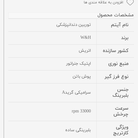
افزودن به علاقه مندی ها
مشخصات محصول
نام آیتم
توربین دندانپزشکی
برند
W&H
کشور سازنده
اتریش
منبع نوری
اپتیک جنراتور
نوع فرز گیر
پوش باتن
جنس
سرامیکی گریدA
بلبرینگ
سرعت
33000 rpm
چرخش
ویژگی
بلبرینگی ساده
کارتریج