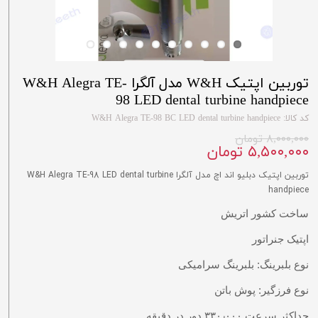
توربین اپتیک W&H مدل آلگرا W&H Alegra TE-
98 LED dental turbine handpiece
کد کالا: W&H Alegra TE-98 BC LED dental turbine handpiece
۸,۰۰۰,۰۰۰ تومان
۵,۵۰۰,۰۰۰ تومان
توربین اپتیک دبلیو اند اچ مدل آلگرا W&H Alegra TE-98 LED dental turbine
handpiece
ساخت کشور اتریش
اپتیک جنراتور
نوع بلبرینگ: بلبرینگ سرامیکی
نوع فرزگیر: پوش باتن
حداکثر سرعت
۰۰۰
٫
۳۳۰
دور در دقیقه