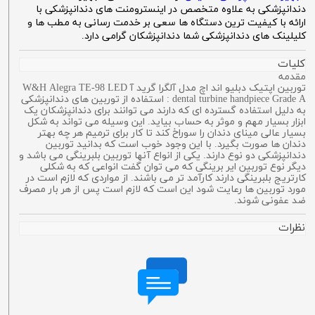
دندانپزشکی به علاوه متخصص در اینسترومنت های دندانپزشکی با
ارائه با کیفیت ترین دستگاه ها سعی بر خدمت رسانی به مطب ها و
کلیلینک های دندانپزشکی شما دندانپزشکان گرامی دارد.
کلیات
مقدمه
توربین اپتیک دبلیو اند اچ مدل آلگرا گرید آ W&H Alegra TE-98 LED
dental turbine handpiece Grade A : استفاده از توربین های دندانپزشکی
به دلیل استفاده گسترده ای که دارند می توانند برای دندانپزشکان یک
ابزار بسیار مهم و موثر به حساب بیاید. این وسیله می تواند به شکل
بسیار عالی مینای دندان را سوراخ کند تا کار برای ترمیم هر چه بهتر
دندان ها صورت بگیرد. با این وجود خوب است که بدانید توربین
دندانپزشکی دو نوع دارند. یکی از انواع آنها توربین بلبرینگی می باشد و
دیگر نوع توربین ایر برینگی که می توان گفت انواعی که به شکلی
کارتریج بلبرینگی دارند کارآمد تر می باشند. از مواردی که لازم است در
مورد توربین ها رعایت شود این است که لازم است پس از هر بار مصرف
ضد عفونی شوند.
نظرات