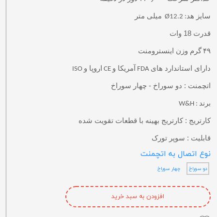
سایز هد
میلی متر
: Ø12.2
قدرت 18 وات
۴۹
گرم وزن اینسترومنت
دارای استاندارد های
آمریکا و
اروپا و
ISO
CE
FDA
اتچمنت : دو سوراخ - چهار سوراخ
برند
: W&H
کارتریج : کارتریج بهینه با قطعات تقویت شده
قابلیت : سوپر تورک
نوع اتصال به اتچمنت
دو سوراخ
چهار سوراخ
افزودن به سبد خرید