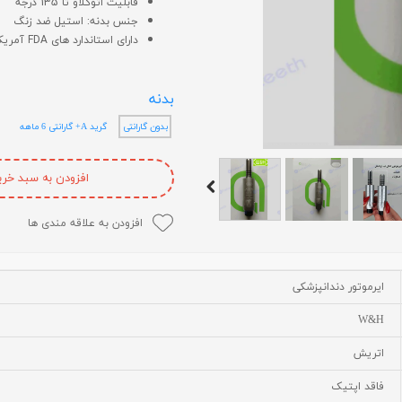
قابلیت اتوکلاو تا 135 درجه
جنس بدنه: استیل ضد زنگ
لایت متر
دارای استاندارد های FDA آمریکا و CE اروپا و ISO
لوپ چشمی
میکروسکوپ
بدنه
عکاسی دندانپزشکی
بدون گارانتی
گرید A+ گارانتی 6 ماهه
متفرقه
افزودن به سبد خری
افزودن به علاقه مندی ها
ایرموتور دندانپزشکی
W&H
اتریش
فاقد اپتیک