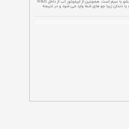
ایرموتور آب از داخل قابل اتصال به یونیت های با قابلیت تزریق سرم برای استفاده از هندپیس مستقیم جهت جراحی های نیازمند شستشو با سرم است. همچنین از ایرموتور آب از داخل W&H
ا دندان زیبا جو های شما وارد می شود و در نتیجه