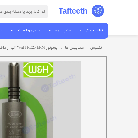
Tafteeth
قطعات یدکی
هندپیس ها
جراحی و ایمپلنت
یو
قطعات هندپیس
جرم گیر
پیزو سرجری
یو
تفتیس
هندپیس ها
ایرموتور W&H RC25 ERM آب از داخل W&H Air motor RC25 ERM Internal Water
ابزار تعمیرات
پوآر
الکترو سرجری
یو
قطعات آمالگاموتور
آنگل
میکروموتور ها
می
قطعات اتوکلاو
توربین
موتور ایمپلنت / موتور جراح
تا
قطعات لایت کیور
ایر موتور
قطعات ساکشن
میکروموتور ها
قطعات یونیت
هندپیس مستقیم