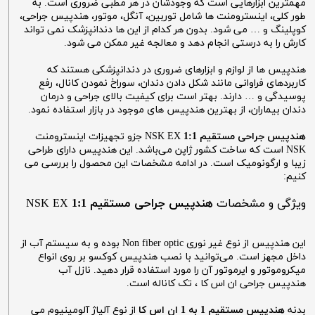
مهمترین ابزارهایی است که وجودشان در هر مطبی ضروری است. به
طور کلی، اینسترومنت ها شامل توربین، آنگل، موتور، هندپیس جراحی،
کوپلینگ و … می شود. بدون هر کدام از این ها دندانپزشک نمی تواند
کارش را به درستی انجام دهد و معالجه غیر ممکن می شود.
هندپیس ها از لوازم و ابزارهای ضروری در دندانپزشکی هستند که
کاربردهای فراوانی مانند شکل دادن دندان، سوراخ نمودن کانال، رفع
پوسیدگی و … دارند. بهتر است برای کیفیت بالای جراحی و درمان
دندان بیماران، از بهترین هندپیس های موجود در بازار استفاده نمود.
هندپیس جراحی مستقیم 1:1
NSK EX جزو تجهیزات اینسترومنت
NSK است که ساخت کشور ژاپن می‌باشد. این هندپیس دارای طراحی
زیبا و ارگونومیک است. در ادامه مشخصات این محصول را بررسی می
کنیم:
ویژگی و مشخصات
هندپیس جراحی مستقیم 1:1
NSK EX
این هندپیس از نوع غیر نوری Non fiber optic بوده و به سیستم آب از
داخل مجهز است. می‌توانید با نصب هندپیس کوکسو بر روی انواع
میکروموتور و ایرموتور آن را مورد استفاده قرار دهید. نازل آب
هندپیس جراحی ان اس کا ، تک کاناله است.
بدنه
هندپیس مستقیم 1 به 1 ان اس کا
از نوع آلیاژ آلومینیوم می