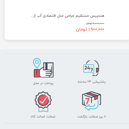
هندپیس مستقیم جراحی مدل پلاس آب از خارج راینو Rhino Straight Handpiece Plus External Water
هندپیس مستقیم جراحی مدل اقتصادی آب از خارج راینو Rhino Straight Handpiece Economic External Water
۲,۰۰۰,۰۰۰ تومان
۱,۹۰۰,۰۰۰ تومان
پشتیبانی ۲۴ ساعته
پرداخت در محل
۷ روز ضمانت بازگشت
ضمانت اصالت کالا