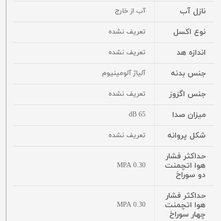
نازل آب
آب از خارج
نوع اکسل
تعریف نشده
اندازه هد
تعریف نشده
جنس بدنه
آلیاژ آلومینیوم
جنس اگزوز
تعریف نشده
میزان صدا
65 dB
شکل پروانه
تعریف نشده
حداکثر فشار
هوا اتچمنت
0.30 MPA
دو سوراخ
حداکثر فشار
هوا اتچمنت
0.30 MPA
چهار سوراخ