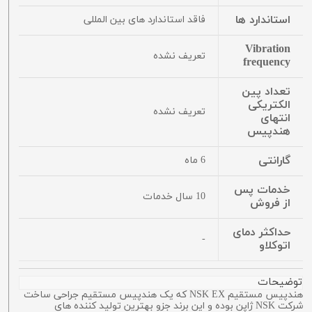
استاندارد ها
فاقد استاندارد های بین المللی
Vibration
تعریف نشده
frequency
تعداد پین
الکتریکی
تعریف نشده
انتهای
هندپیس
گارانتی
6 ماه
خدمات پس
10 سال خدمات
از فروش
حداکثر دمای
-
اتوکلاو
توضیحات
هندپیس مستقیم NSK EX که یک هندپیس مستقیم جراحی ساخت
شرکت NSK ژاپن بوده و این برند جزو بهترین تولید کننده های