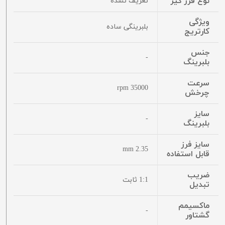
نوع فرز گیر
تعریف نشده
ویژگی
بلبرینگی ساده
کارتریج
جنس
-
بلبرینگ
سرعت
35000 rpm
چرخش
سایز
-
بلبرینگ
سایز فرز
2.35 mm
قابل استفاده
ضریب
1:1 ثابت
تبدیل
ماکسیمم
-
گشتاور