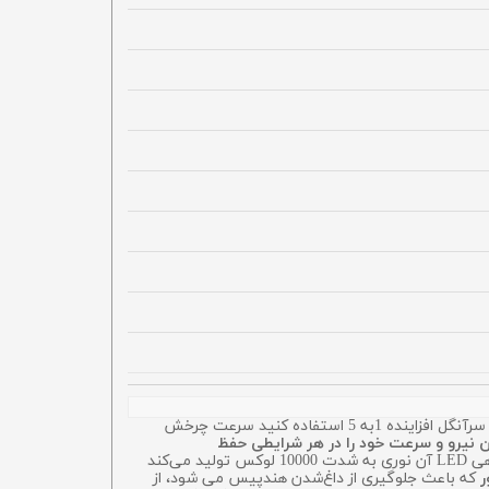
موتور الکتریکی کوکسو COXO مدل C Puma Mini یک دستگاه جمع و جور است که حداکثر سرعت 40000 دور در دقیقه دارد؛ ولی اگر از سرآنگل افزاینده 1به 5 استفاده کنید سرعت چرخش
ن نیرو و سرعت خود را در هر شرایطی حفظ
. همچنین سیستم نوردهی LED آن نوری به شدت 10000 لوکس تولید می‌کند
ر
که باعث جلوگیری از داغ‌شدن هندپیس می شود، از