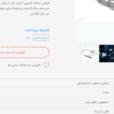
طراحی ساده، کاربری آسان، کار با پدال 
لایت متر
سیستم خنک‌کننده پیشرفته برای جلوگ
دو سال گارانتی
لوپ چشمی
میکروسکوپ
شرایط پرداخت
عکاسی دندانپزشکی
شرایط خاص
نقد
متفرقه
افزودن به سبد خری
افزودن به علاقه مندی ها
میکرو موتور دندانپزشکی
Coxo
جمهوری خلق چین
فایبر اپتیک