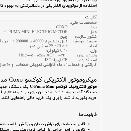
پیشگیری از بیماری‌های لثه کمک می‌کنند.
استفاده از موتورهای الکتریکی در دندانپزشکی به بهبود ک
کلیات
مشخصات فني:
برند
COXO
مدل
C-PUMA MINI ELECTRIC MOTOR
کشور سازنده
چین
سرعت چرخش
قابل تنظیم از 40000 تا 200000 دور در دقیقه
ابعاد
8 × 20× 25 سانتي متر
وزن
0.47 كيلوگرم
ولتاژ و توان
AC ۱۰۰–۲۴۰ ولت، ۵۰–۶۰ Hz
استانداردها
CE اروپا، ISO
گارانتی و خدمات
24 ماه گارانتی تعويض قطعات و ۱۰ سال خدمات پس از فروش
میکروموتور الکتریکی کوکسو Coxo مدل C-Puma Mini
موتور الکترونیک کوکسو C-Puma Mini
یک دستگاه جدید اس
دستگاه آشنا خواهید شد. همچنین برای خرید و اطلاع از 
خرید بگیرید تا شما را برای یک خرید عالی راهنمایی کنند.
قابلیت‌ها
قابل استفاده برای تراش دندان و روکش با استفاده از آنگل نوری دور قرمز 5
کاربرد در امور جراحی با اضافه کردن هندپیس مستق