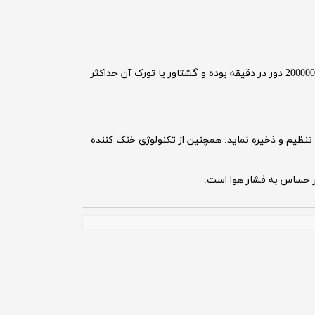
این دستگاه از موتور براش لس برخوردار است که سرعت آن توسط پدال یونیت نیز قابل کنترل است. سرعت موتور الکترونیک کوکسو تا 200000 دور در دقیقه بوده و گشتاور یا تورک آن حداکثر
مترها را به صورت جداگانه تنظیم و ذخیره نماید. همچنین از تکنولوژی خنک کننده
 حساس به فشار هوا است.