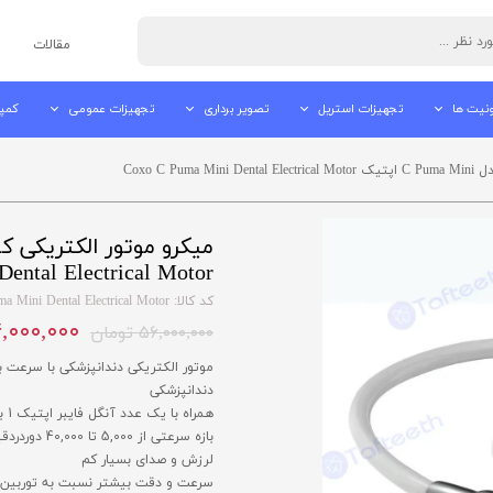
مقالات
نیت ها
تجهیزات استریل
تصویر برداری
تجهیزات عمومی
کمپ
نیت های ایرانی
اتوکلاو دندانپزشکی
رادیوگرافی تک دندان
دستگاه جرم گیر
کمپر
Coxo C P
نیت های چینی
دستگاه پک اتوکلاو
اسکنر فسفرپلیت
سندبلاستر
ساک
نی یونیت ها
اولتراسونیک کلینر
سنسور RVG
ایرفلو
ساکش
ental Electrical Motor
ی
بوره های دندانپزشکی
آب مقطر ساز / آب مقطر گیر
دستگاه OPG
آمالگاموتور
کد کالا: Coxo C Puma Mini Dental Electrical Motor
۵۴,۰۰۰,۰۰۰ ت
تاریکخانه
دستگاه تزریق بی حسی
۵۶,۰۰۰,۰۰۰ تومان
موتور الکتریکی دندانپزشکی با سرعت بال
نگاتسکوپ
دستگاه بلیچینگ
دندانپزشکی
دوربین داخل دهانی
همراه با یک عدد آنگل فایبر اپتیک 1 به 5 با بلبرینگ ژاپنی
بازه سرعتی از 5,000 تا 40,000 دور‌در‌دقیقه (تا 200,000 دور در دقیقه با آنگل 1:5)
مانیتور پزشکی
لرزش و صدای بسیار کم
سرعت و دقت بیشتر نسبت به توربین‌ 
لایت کیور