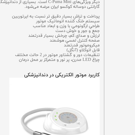
دیگر ویژگی‌های C-Puma Mini است. 
گارانتی دو‌ساله کوکسو ایران عرضه می‌شود.
پرداخت و تراش بسيار دقيق تر نسبت به ایرتوربين
سیستم خنک کننده اتوماتیک موتور
طراحي ارگونومي با وزن و ابعاد مناسب
جمع و جور و خوش دست
لرزش و صداي كم، چرخش بسيار قدرتمند
صفحه كنترل لمسي هوشمند
ميكروموتور قدرتمند
قابل اتوكلاو (آنگل)
تنظيمات دور و گشتاور موتور در 2 حالت مختلف
چراغ LED مدرن، پر نور و متمركز بر محل درمان
کاربرد موتور الکتریکی در دندانپزشکی