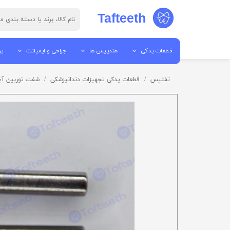
Tafteeth
قطعات یدکی
هندپیس ها
جراحی و ایمپلنت
یو
قطعات هندپیس
جرم گیر
پیزو سرجری
یو
تفتیس
قطعات یدکی تجهیزات دندانپزشکی
شفت توربین آچار
ابزار تعمیرات
پوآر
الکترو سرجری
یو
قطعات آمالگاموتور
آنگل
میکروموتور ها
می
قطعات اتوکلاو
توربین
موتور ایمپلنت / موتور جراح
تا
قطعات لایت کیور
ایر موتور
قطعات ساکشن
میکروموتور ها
قطعات یونیت
هندپیس مستقیم