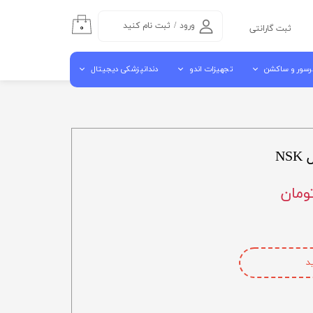
ورود
/
ثبت نام کنید
۰
ثبت گارانتی
حساب کاربری من
رسور و ساکشن
تجهیزات اندو
دندانپزشکی دیجیتال
تغییر گذر واژه
سفارشات
سور هوا
اندو موتور روتاری
اسکنر داخل دهانی
خروج از حساب
شن مرکزی
اپکس فایندر
اسکنر لابراتوراری
کاربری
N
ن جراحی کنار یونیتی
اندو پایلوت
دستگاه میلینگ
آبچوراتور
کوره سینتر
گوتا کاتر
ویبراتور لابراتواری
مکنده لابراتواری
د