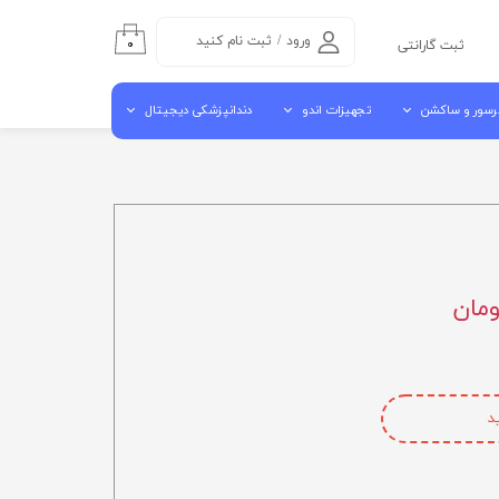
ورود
/
ثبت نام کنید
۰
ثبت گارانتی
حساب کاربری من
رسور و ساکشن
تجهیزات اندو
دندانپزشکی دیجیتال
تغییر گذر واژه
سفارشات
سور هوا
اندو موتور روتاری
اسکنر داخل دهانی
خروج از حساب
شن مرکزی
اپکس فایندر
اسکنر لابراتوراری
کاربری
ن جراحی کنار یونیتی
اندو پایلوت
دستگاه میلینگ
آبچوراتور
کوره سینتر
گوتا کاتر
ویبراتور لابراتواری
مکنده لابراتواری
د