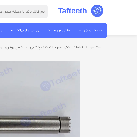
Tafteeth
قطعات یدکی
هندپیس ها
جراحی و ایمپلنت
یو
قطعات هندپیس
جرم گیر
پیزو سرجری
یو
تفتیس
قطعات یدکی تجهیزات دندانپزشکی
اکسل روتاری ب
ابزار تعمیرات
پوآر
الکترو سرجری
یو
قطعات آمالگاموتور
آنگل
میکروموتور ها
می
قطعات اتوکلاو
توربین
موتور ایمپلنت / موتور جراح
تا
قطعات لایت کیور
ایر موتور
قطعات ساکشن
میکروموتور ها
قطعات یونیت
هندپیس مستقیم