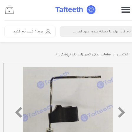
Tafteeth
۰
حساب کاربری من
تغییر گذر واژه
ورود
/
ثبت نام کنید
سفارشات
خروج از حساب کاربری
تفتیس
قطعات یدکی تجهیزات دندانپزشکی
نازل آب از داخل آنگل ایمپلنت