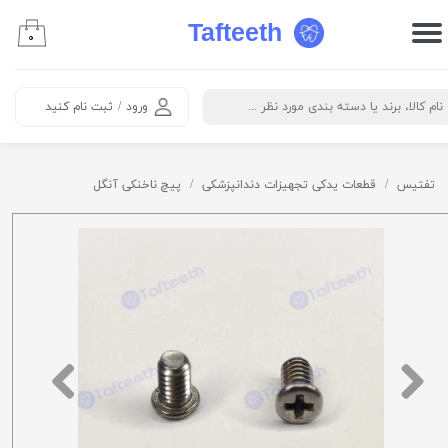
Tafteeth
۰
حساب کاربری من
تغییر گذر واژه
ورود
/
ثبت نام کنید
سفارشات
خروج از حساب کاربری
تفتیس
قطعات یدکی تجهیزات دندانپزشکی
پیچ ناخنکی آنگل