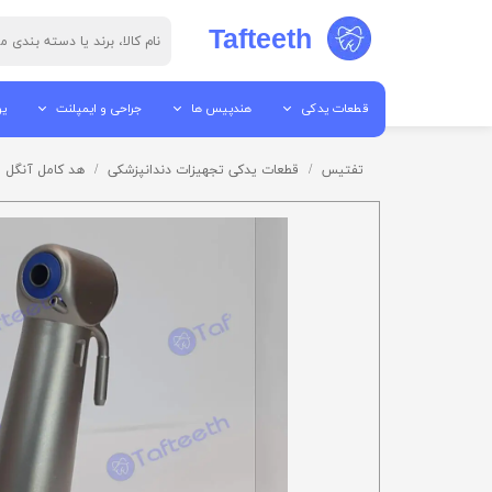
Tafteeth
قطعات یدکی
هندپیس ها
جراحی و ایمپلنت
یو
قطعات هندپیس
جرم گیر
پیزو سرجری
یو
تفتیس
قطعات یدکی تجهیزات دندانپزشکی
هد کامل آنگل ا
ابزار تعمیرات
پوآر
الکترو سرجری
یو
قطعات آمالگاموتور
آنگل
میکروموتور ها
می
قطعات اتوکلاو
توربین
موتور ایمپلنت / موتور جراح
تا
قطعات لایت کیور
ایر موتور
قطعات ساکشن
میکروموتور ها
قطعات یونیت
هندپیس مستقیم