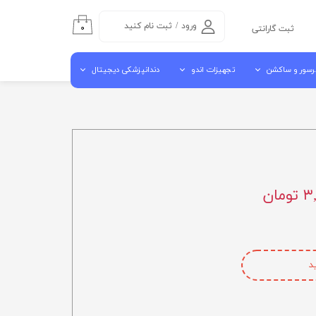
ورود
/
ثبت نام کنید
۰
ثبت گارانتی
حساب کاربری من
رسور و ساکشن
تجهیزات اندو
دندانپزشکی دیجیتال
تغییر گذر واژه
سفارشات
سور هوا
اندو موتور روتاری
اسکنر داخل دهانی
خروج از حساب
شن مرکزی
اپکس فایندر
اسکنر لابراتوراری
کاربری
ن جراحی کنار یونیتی
اندو پایلوت
دستگاه میلینگ
آبچوراتور
کوره سینتر
ان
گوتا کاتر
ویبراتور لابراتواری
مکنده لابراتواری
د