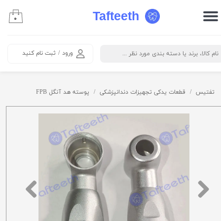
Tafteeth
۰
حساب کاربری من
تغییر گذر واژه
ورود
/
ثبت نام کنید
سفارشات
خروج از حساب کاربری
تفتیس
قطعات یدکی تجهیزات دندانپزشکی
پوسته هد آنگل FPB