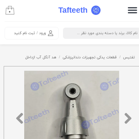
Tafteeth
۰
حساب کاربری من
تغییر گذر واژه
ورود
/
ثبت نام کنید
سفارشات
خروج از حساب کاربری
تفتیس
قطعات یدکی تجهیزات دندانپزشکی
هد آنگل آب ازداخل